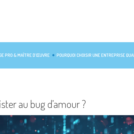
GE PRO & MAÎTRE D’ŒUVRE
POURQUOI CHOISIR UNE ENTREPRISE QUA
ister au bug d’amour ?