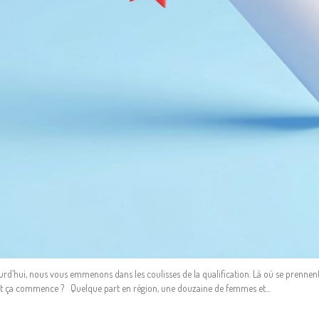
urd’hui, nous vous emmenons dans les coulisses de la qualification. Là où se prennent
 ça commence ? Quelque part en région, une douzaine de femmes et...