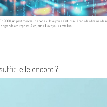
2000, un petit morceau de code « I love you » s’est insinué dans des dizaines de mill
 grandes entreprises. A ce jour, « I love you » reste l’un...
uffit-elle encore ?