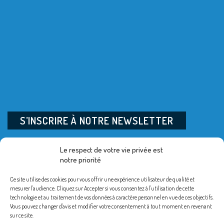
S’INSCRIRE À NOTRE NEWSLETTER
Entreprises, Professionnels,
Le respect de votre vie privée est
notre priorité
visitez votre site dédié :
Ce site utilise des cookies pour vous offrir une expérience utilisateur de qualité et
https://pros.qualifelec.fr
mesurer l'audience. Cliquez sur Accepter si vous consentez à l'utilisation de cette
technologie et au traitement de vos données à caractère personnel en vue de ces objectifs.
Vous pouvez changer d'avis et modifier votre consentement à tout moment en revenant
sur ce site.