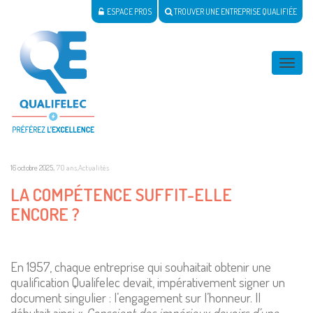
ESPACE PROS
TROUVER UNE ENTREPRISE QUALIFIÉE
Activer
naviga
,
16 octobre 2025
70 ans
,
Actualités
LA COMPÉTENCE SUFFIT-ELLE
ENCORE ?
En 1957, chaque entreprise qui souhaitait obtenir une
qualification Qualifelec devait, impérativement signer un
document singulier : l’engagement sur l’honneur. Il
débutait ainsi «
Conscient des impérieux devoirs d’une